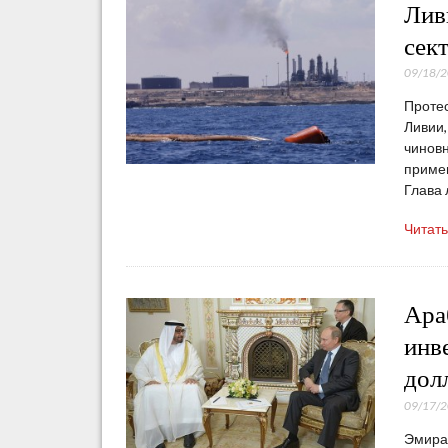
Лив
сек
09/18/
Проте
Ливии,
чиновн
примен
Глава 
Читат
Ара
инв
дол
09/17/
Эмират