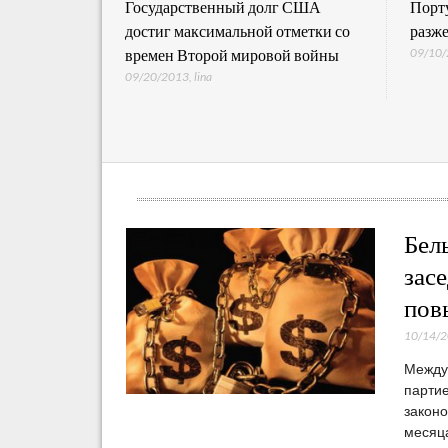
канцы
Государственный долг США
Порту
 обсудили
достиг максимальной отметки со
разже
09/10
потолка
времен Второй мировой войны
09/20/2013
,
lina
Бел
зас
пов
10/14/
Между
партие
законо
месяца