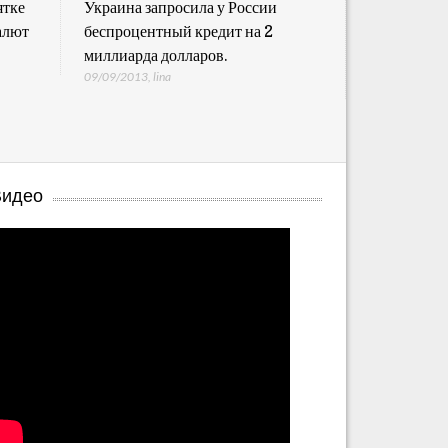
ятке
Украина запросила у России
Бразилия п
алют
беспроцентный кредит на 2
миллиардов
миллиарда долларов.
остановить
09/09/2013
,
lina
националь
09/09/2013
,
li
Видео