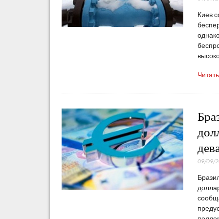
Киев с
беспер
однако
беспро
высок
Читат
Бра
дол
дев
09/09/
Брази
долла
сообща
предус
поддер