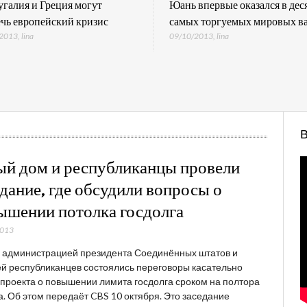
галия и Греция могут
Юань впервые оказался в дес
чь европейский кризис
самых торгуемых мировых в
/2013
,
lina
09/10/2013
,
lina
ый дом и республиканцы провели
едание, где обсудили вопросы о
ышении потолка госдолга
2013
 администрацией президента Соединённых штатов и
й республиканцев состоялись переговоры касательно
проекта о повышении лимита госдолга сроком на полтора
. Об этом передаёт CBS 10 октября. Это заседание