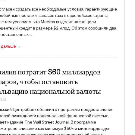
огласен создать все необходимые условия, гарантирующие
ебойные поставки запасов газа в европейские страны,
 с тем условием, что Москва выделит на эти цели
центный кредит в размере $2 млрд. Об этом сообщили два
опоставленных…
ь дальше →
зилия потратит $60 миллиардов
ларов, чтобы остановить
альвацию национальной валюты
2013
льский Центробанк объявил о программе предоставления
ровой ликвидности национальной финансовой системе,
ет издание The Wall Street Journal. В программе
мотрено вливание как минимум $60-ти миллиардов для
жки резко снизившегося курса национальной валюты.