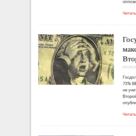
оппози
Читат
Гос
мак
Вто
09/20/
Госдол
73% ВВ
не учи
Второй
опубл
Читат