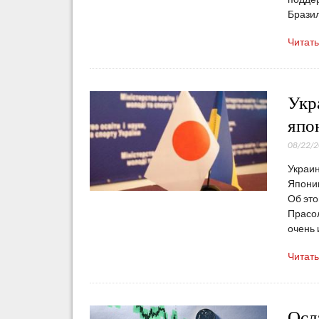
Брази
Читат
Укр
япо
08/22/
Украин
Японии
Об это
Прасол
очень
Читат
Осл