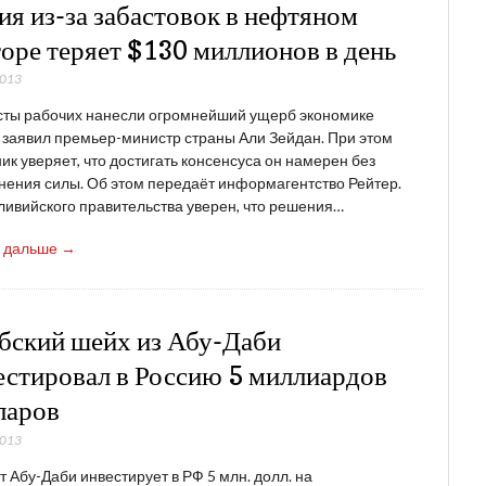
ия из-за забастовок в нефтяном
торе теряет $130 миллионов в день
2013
сты рабочих нанесли огромнейший ущерб экономике
 заявил премьер-министр страны Али Зейдан. При этом
ик уверяет, что достигать консенсуса он намерен без
ения силы. Об этом передаёт информагентство Рейтер.
ливийского правительства уверен, что решения…
ь дальше →
бский шейх из Абу-Даби
естировал в Россию 5 миллиардов
ларов
2013
 Абу-Даби инвестирует в РФ 5 млн. долл. на