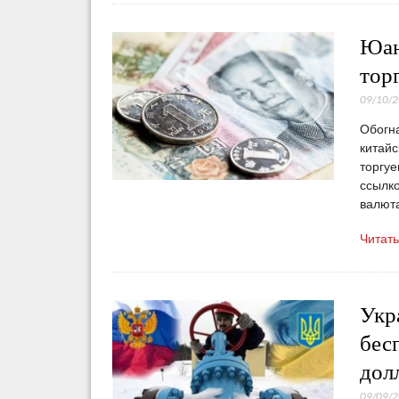
Юан
тор
09/10/
Обогна
китайс
торгуе
ссылко
валют
Читат
Укр
бес
дол
09/09/