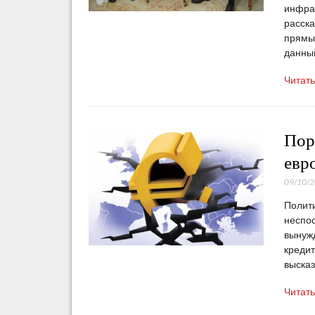
инфрас
расска
прямых
данны
Читат
Пор
евр
09/10/
Полити
неспос
вынужд
кредит
высказ
Читат